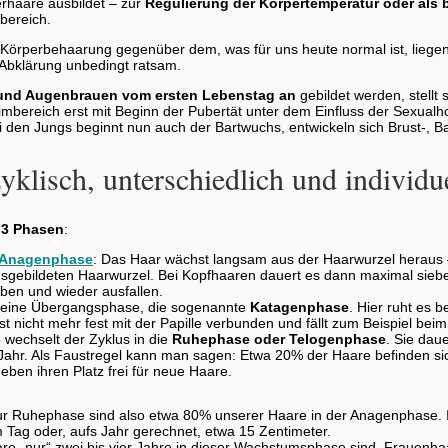
erhaare ausbildet – zur
Regulierung der Körpertemperatur oder als
bereich.
 Körperbehaarung gegenüber dem, was für uns heute normal ist, liege
Abklärung unbedingt ratsam.
und Augenbrauen vom ersten Lebenstag an
gebildet werden, stellt
imbereich erst mit Beginn der Pubertät unter dem Einfluss der Sexual
i den Jungs beginnt nun auch der Bartwuchs, entwickeln sich Brust-, 
klisch, unterschiedlich und individu
n
3 Phasen
:
Anagenphase
: Das Haar wächst langsam aus der Haarwurzel heraus 
usgebildeten Haarwurzel. Bei Kopfhaaren dauert es dann maximal siebe
aben und wieder ausfallen.
r eine Übergangsphase, die sogenannte
Katagenphase
. Hier ruht es 
ist nicht mehr fest mit der Papille verbunden und fällt zum Beispiel be
wechselt der Zyklus in die
Ruhephase oder Telogenphase
. Sie dau
el Jahr. Als Faustregel kann man sagen: Etwa 20% der Haare befinden s
eben ihren Platz frei für neue Haare.
r Ruhephase sind also etwa 80% unserer Haare in der Anagenphase. In
m Tag oder, aufs Jahr gerechnet, etwa 15 Zentimeter.
are „nur“ zwei bis vier Jahre in dieser Wachstumsphase sind, Frauenha