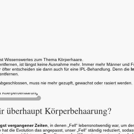
sst Wissenswertes zum Thema Körperhaare.
ntfernen, ist längst keine Ausnahme mehr. Immer mehr Männer und Fr
r öfter entscheiden sie dann auch für eine IPL-Behandlung. Denn die
I
entfernen.
 abgeschlossen, muss nie mehr gezupft, gewachst oder rasiert werden.
r überhaupt Körperbehaarung?
ngst vergangener Zeiten
, in denen „Fell“ lebensnotwendig war, um d
at die Evolution das angepasst, unser „Fell“ ständig reduziert, sodas