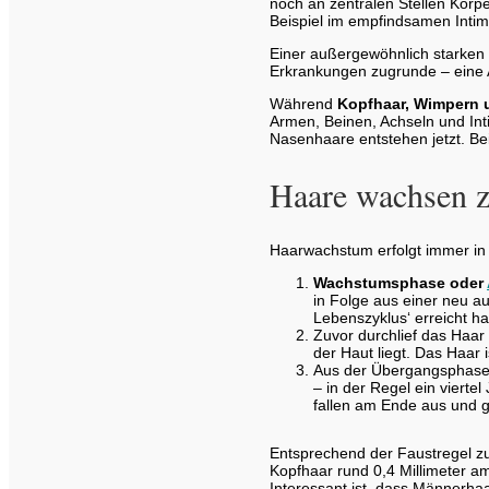
noch an zentralen Stellen Körp
Beispiel im empfindsamen Intim
Einer außergewöhnlich starken
Erkrankungen zugrunde – eine 
Während
Kopfhaar, Wimpern 
Armen, Beinen, Achseln und Int
Nasenhaare entstehen jetzt. Be
Haare wachsen zy
Haarwachstum erfolgt immer i
Wachstumsphase oder
in Folge aus einer neu a
Lebenszyklus‘ erreicht h
Zuvor durchlief das Haa
der Haut liegt. Das Haar 
Aus der Übergangsphase 
– in der Regel ein viert
fallen am Ende aus und g
Entsprechend der Faustregel zu
Kopfhaar rund 0,4 Millimeter a
Interessant ist, dass Männerha