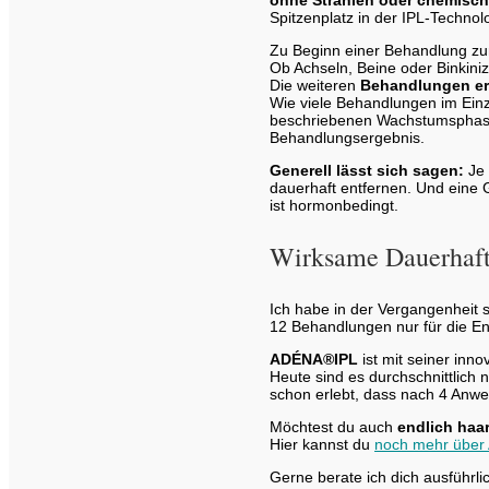
Spitzenplatz in der IPL-Technol
Zu Beginn einer Behandlung zu
Ob Achseln, Beine oder Binkiniz
Die weiteren
Behandlungen er
Wie viele Behandlungen im Einze
beschriebenen Wachstumsphasen
Behandlungsergebnis.
Generell lässt sich sagen:
Je 
dauerhaft entfernen. Und eine 
ist hormonbedingt.
Wirksame Dauerhaf
Ich habe in der Vergangenheit 
12 Behandlungen nur für die E
ADÉNA®IPL
ist mit seiner inn
Heute sind es durchschnittlich
schon erlebt, dass nach 4 Anwe
Möchtest du auch
endlich haa
Hier kannst du
noch mehr übe
Gerne berate ich dich ausführli