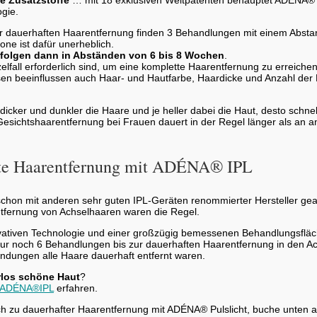
ogie.
r dauerhaften Haarentfernung finden 3 Behandlungen mit einem Abstan
one ist dafür unerheblich.
folgen dann in Abständen von 6 bis 8 Wochen
.
lfall erforderlich sind, um eine komplette Haarentfernung zu erreichen
 beeinflussen auch Haar- und Hautfarbe, Haardicke und Anzahl der 
dicker und dunkler die Haare und je heller dabei die Haut, desto schnel
Gesichtshaarentfernung bei Frauen dauert in der Regel länger als an 
te Haarentfernung mit ADÉNA® IPL
schon mit anderen sehr guten IPL-Geräten renommierter Hersteller gear
ntfernung von Achselhaaren waren die Regel.
ovativen Technologie und einer großzügig bemessenen Behandlungsfläc
 nur noch 6 Behandlungen bis zur dauerhaften Haarentfernung in den A
ndungen alle Haare dauerhaft entfernt waren.
rlos schöne Haut
?
r ADÉNA®IPL
erfahren.
ch zu dauerhafter Haarentfernung mit ADÉNA® Pulslicht, buche unten au