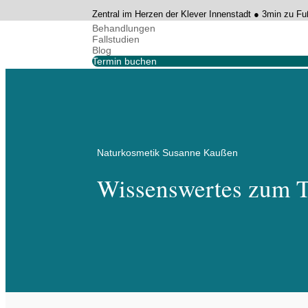
Zentral im Herzen der Klever Innenstadt ● 3min zu 
Behandlungen
Fallstudien
Blog
Termin buchen
Alle kosmetischen Behandlungen
Couperose und Sonnenschäden
Beste Haarentfernung 2026
Pflasterallergie – Hilfreiche kosme
Naturkosmetik Susanne Kaußen
Dauerhafte Haarentfernung
Wissenswertes zum 