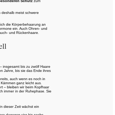
 besonderen Schutz
zum
n deshalb meist schwere
 sich die Körperbehaarung an
hormone ein. Auch Ohren- und
Bauch- und Rückenhaare.
ell
– insgesamt bis zu zwölf Haare
n Jahre, bis sie das Ende ihres
bereits, auch wenn es noch in
im Kämmen ganz leicht aus.
ert – bleiben wir beim Kopfhaar
ich immer in der Ruhephase. Sie
 dieser Zeit wächst ein
are dagegen vier bis sechs