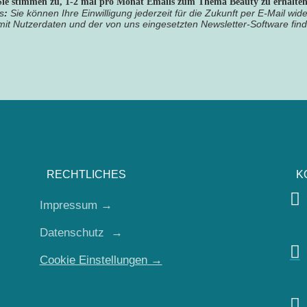
Sie stimmen zu, 1-2 mal pro Monat Emails zum Thema Beauty zu erhalte
s
:
Sie können Ihre Einwilligung jederzeit für die Zukunft per E-Mail wide
mit Nutzerdaten und der von uns eingesetzten Newsletter-Software find
RECHTLICHES
K

Impressum
→
Datenschutz
→

Cookie Einstellungen
→
