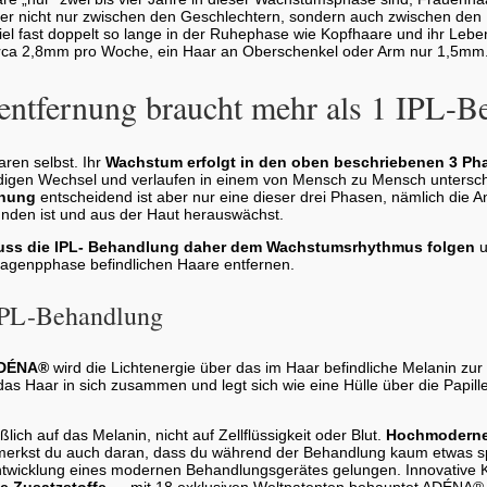
ber nicht nur zwischen den Geschlechtern, sondern auch zwischen den 
 fast doppelt so lange in der Ruhephase wie Kopfhaare und ihr Lebe
irca 2,8mm pro Woche, ein Haar an Oberschenkel oder Arm nur 1,5mm
entfernung braucht mehr als 1 IPL-B
aren selbst. Ihr
Wachstum erfolgt in den oben beschriebenen 3 Phas
digen Wechsel und verlaufen in einem von Mensch zu Mensch untersc
rnung
entscheidend ist aber nur eine dieser drei Phasen, nämlich die 
bunden ist und aus der Haut herauswächst.
muss die IPL- Behandlung daher dem Wachstumsrhythmus folgen
u
Anagenpphase befindlichen Haare entfernen.
 IPL-Behandlung
ADÉNA®
wird die Lichtenergie über das im Haar befindliche Melanin zur 
das Haar in sich zusammen und legt sich wie eine Hülle über die Papil
ich auf das Melanin, nicht auf Zellflüssigkeit oder Blut.
Hochmoderne 
 merkst du auch daran, dass du während der Behandlung kaum etwas s
Entwicklung eines modernen Behandlungsgerätes gelungen. Innovative
e Zusatzstoffe
… mit 18 exklusiven Weltpatenten behauptet ADÉNA® e