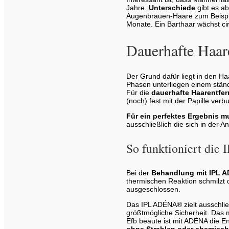
Jahre.
Unterschiede
gibt es a
Augenbrauen-Haare zum Beispiel
Monate. Ein Barthaar wächst c
Dauerhafte Haar
Der Grund dafür liegt in den Ha
Phasen unterliegen einem stän
Für die
dauerhafte Haarentfe
(noch) fest mit der Papille ver
Für ein perfektes Ergebnis 
ausschließlich die sich in der 
So funktioniert die
Bei der
Behandlung mit IPL 
thermischen Reaktion schmilzt 
ausgeschlossen.
Das IPL ADÉNA® zielt ausschließl
größtmögliche Sicherheit. Das
Efb beaute ist mit ADÉNA die 
ohne Strahlen oder chemisch