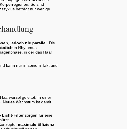
Körperregionen. So sind
nszyklus beträgt nur wenige
.
ehandlung
en, jedoch nie parallel
. Die
hiedlichen Rhythmus.
Anagenphase, in der das Haar
nd kann nur in seinem Takt und
Haarwurzel geleitet. In einer
le. Neues Wachstum ist damit
Licht-Filter
sorgen für eine
pürst.
 Konzepte,
maximale Effizienz
indrucksvoll seinen